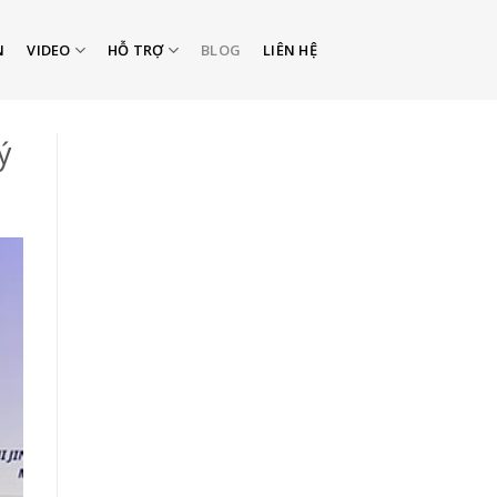
N
VIDEO
HỖ TRỢ
BLOG
LIÊN HỆ
ý