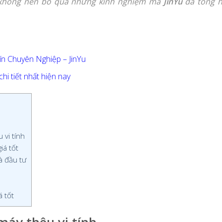
h không nên bỏ qua những kinh nghiệm mà
JinYu
đã tổng 
ín Chuyên Nghiệp – JinYu
hi tiết nhất hiện nay
 vi tính
iá tốt
à đầu tư
á tốt