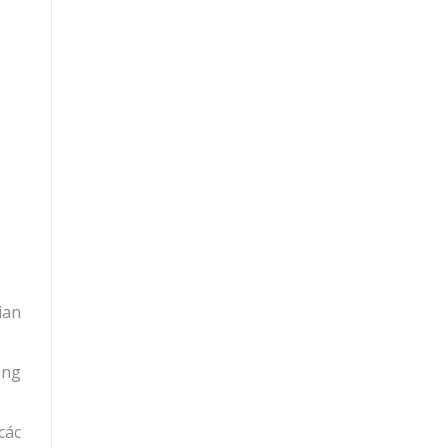
ian
ạng
các