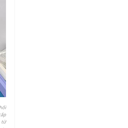
hối
cấp
 từ