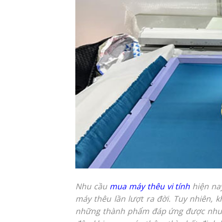
Nhu cầu
mua máy thêu vi tính
hiện na
máy thêu lần lượt ra đời. Tuy nhiên, 
những thành phẩm đáp ứng được nhu c