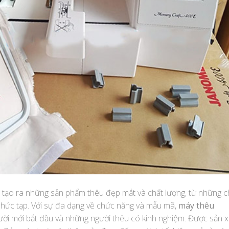
 tạo ra những sản phẩm thêu đẹp mắt và chất lượng, từ những c
phức tạp. Với sự đa dạng về chức năng và mẫu mã,
máy thêu
i mới bắt đầu và những người thêu có kinh nghiệm. Được sản x