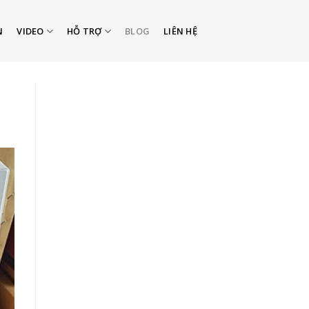
N
VIDEO
HỖ TRỢ
BLOG
LIÊN HỆ