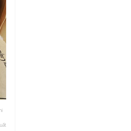
hi
uất