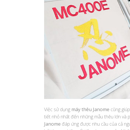
Việc sử dụng
máy thêu Janome
cũng giúp
tiết nhỏ nhất đến những mẫu thêu lớn và 
Janome
đáp ứng được nhu cầu của cả ngườ